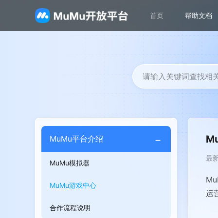
首页
帮助文档
请输入关键词查找相
M
MuMu平台介绍
最新
MuMu模拟器
M
MuMu游戏中心
运
合作流程说明