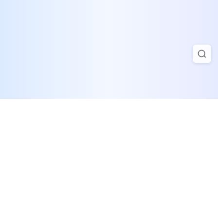
网易公司版权所有 @1997-
2023
网易集团隐私政策及儿童个人信息保护规则
《网络文化经营许可证》
粤网文[202013377-188号
违法及不良信息举报中心
ICP备案: 粤B2-20090191-18