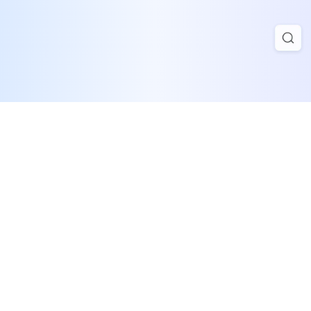
网易公司版权所有 @1997-
2023
网易集团隐私政策及儿童个人信息保护规则
《网络文化经营许可证》
粤网文[202013377-188号
违法及不良信息举报中心
ICP备案: 粤B2-20090191-18
网络游戏行业防沉迷自律公约